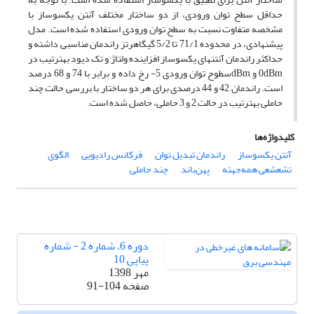
حداقل سطح توان ورودی، از دو ساختار مختلف آنتن یکسوساز با
مشخصه متفاوت نسبت به سطح توان ورودی استفاده شده است. مدل
پیشنهادی، در محدوده 71/1 تا 5/2 گیگاهرتز راندمان مناسبی داشته و
حداکثر راندمان آنتن­های یکسوساز افزاینده ولتاژ و تک دیود به­ترتیب در
dBm
0 و
dBm
سطوح توان ورودی
5- رخ داده و برابر با 74 و 68 درصد
است. راندمان 42 و 44 درصدی برای هر دو ساختار با بررسی حالت چند
حاملی به­ترتیب در حالت 2 و 3 حاملی، حاصل شده است.
کلیدواژه‌ها
آنتن یکسوساز
راندمان تبدیل توان
فرکانس رادیویی
الگوی
تشعشعی همه‌جهته
پهن‌باند
چند حاملی
دوره 6، شماره 2 - شماره
پیاپی 10
مهر 1398
صفحه
91-104