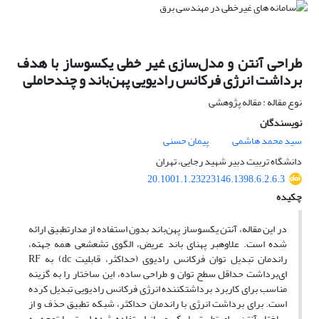
طراحی آنتن و مدل‌سازی غیر خطی یکسوساز با هدف
برداشت انرژی فرکانس رادیویی پهن‌باند و چندحاملی
نوع مقاله : مقاله پژوهشی
نویسندگان
سید محمد هاشمی
پیمان حسنی
دانشگاه تربیت دبیر شهید رجایی، تهران
20.1001.1.23223146.1398.6.2.6.3
چکیده
در این مقاله، آنتن یکسوساز پهن
باند بدون استفاده از مدارتطبیق ارائه
شده است. علاوه­بر پهنای باند عریض، الگوی تشعشعی همه جهته،
راندمان تبدیل توان فرکانس رادیوی (
حداکثر، قابلیت
dc
) به
RF
ای
برداشت حداقل سطح توان و طراحی ساده، این ساختار را به گزینه
مناسب برای کاربرد برداشت­کننده انرژی فرکانس رادیویی تبدیل کرده
است. برای برداشت انرژی با راندمان حداکثر، شبکه تطبیق حذف و از
ساختار آنتن برای تطبیق با یکسوساز استفاده شده است. با توجه به