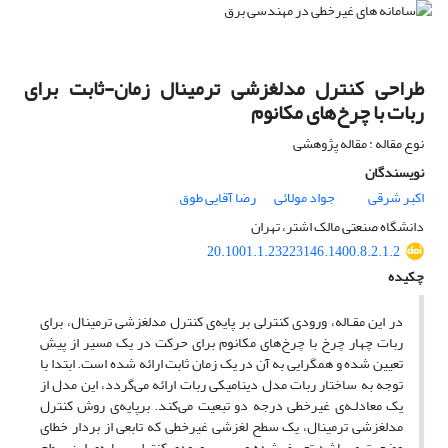
طراحی کنترل مدلغزشی ترمینال زمان-ثابت برای
ربات با چرخ‌های مکانوم
نوع مقاله : مقاله پژوهشی
نویسندگان
اکبر شرقی
جواد مولائی
رضا آقایی طوق
دانشگاه صنعتی مالک اشتر، تهران
‎20.1001.1.23223146.1400.8.2.1.2
چکیده
در این مقـاله، ورودی کنترلی بر پایه‌ی کنترل مدلغزشی ترمینال، برای
ربات چهار چرخ با چرخ‌های مکانوم برای حرکت در یک مسیر از پیش
تعیین شده و همگرایی به آن در یک زمان ثابت ارائه شده است. ابتدا با
توجه به ساختار ربات مدل دینامیکی ربات ارائه می‌گردد، این مدل از
یک معادلـه‌ی غیرخطی درجه دو تبعیت می‌کند. برپایه‌ی روش کنترل
مدلغزشی ترمینال، یک سطح لغزشی غیرخطی که تابعی از بردار خطای
وضعیت می‌باشد تعریف شده و سپس ورودی کنترلی برپایه‌ی این سطح