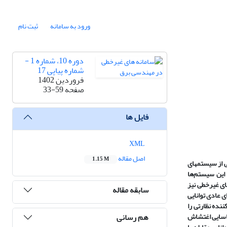
ورود به سامانه
ثبت نام
دوره 10، شماره 1 -
شماره پیاپی 17
فروردین 1402
صفحه
33-59
فایل ها
XML
اصل مقاله
1.15 M
 از سیستم­های
این سیستم‌ها
ای غیرخطی نیز
سابقه مقاله
 عادی توانایی
ننده نظارتی را
هم رسانی
اسایی اغتشاش