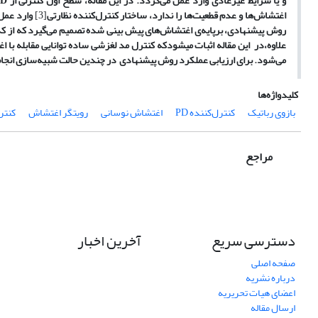
و یا شرایط غیرعادی وارد عمل می‌گردد. در این مقاله، سطح اول کنترلی از
PD
اغتشاش‌ها و عدم قطعیت‌ها را ندارد، ساختار کنترل‌کننده نظارتی
[3]
وارد عمل
روش پیشنهادی، برپایه‌ی اغتشاش‌های پیش بینی شده تصمیم می‌گیرد که از کدا
علاوه،در این مقاله اثبات می­شودکه کنترل مد لغزشی ساده توانایی مقابله با 
می‌شود. برای ارزیابی عملکرد روش پیشنهادی در چندین حالت
شبیه‌سازی انجام
کلیدواژه‌ها
بازوی رباتیک
کنترل‌کننده PD
اغتشاش نوسانی
رویتگر اغتشاش
کنتر
مراجع
دسترسی سریع
آخرین اخبار
صفحه اصلی
درباره نشریه
اعضای هیات تحریریه
ارسال مقاله