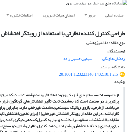
صفحه اصلی
مرور
اعضای هیات تحریریه
اطلاعات نشریه
طراحی کنترل کننده نظارتی با استفاده از رویتگر اغتشاش 
نوع مقاله : مقاله پژوهشی
نویسندگان
رمضان هاونگی
سیمین حسین زاده
دانشگاه بیرجند
20.1001.1.23223146.1402.10.1.2.5
چکیده
از خصوصیات سیستم های فیزیکی وجود اغتشاش و عدم قطعیت است که می‌تواند مو
پرکاربرد در صنعت است که به‌شدت تحت تأثیر اغتشاش‌های گوناگون قرار م
می‌باشد. از طرفی، بازوی رباتیک سیستمی به‌شدت غیرخطی دارد، بنابراین برا
کارا باشد. در این مقاله از رویتگر اغتشاش غیرخطی
[1]
برای تخمین اغتشاش ثابت
مقابله با اغتشاشات متفاوت را نداشته و نیاز به کنترل‌کننده­ی‌ دیگری که دربر
برای پایداری و حذف اغتشاش‌ پیشنهاد می‌دهد. کنترل نظارتی شامل دو سطح