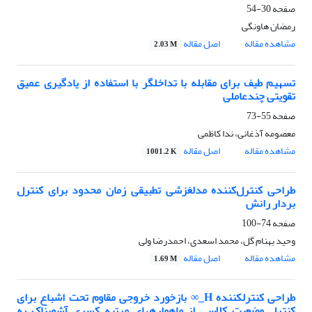
صفحه
30-54
رمضان هاونگی
مشاهده مقاله
اصل مقاله
2.03 M
تسهیم طیف برای مقابله با تداخلگر با استفاده از یادگیری عمیق
تقویتی چندعاملی
صفحه
55-73
معصومه آذغانی، ندا کاظمی
مشاهده مقاله
اصل مقاله
1001.2 K
طراحی کنترل‌کننده مدلغزشی تطبیقی زمان محدود برای کنترل
بردار رانش
صفحه
74-100
وحید بهنام گل، محمد اسعدی، احمدرضا ولی
مشاهده مقاله
اصل مقاله
1.69 M
طراحی کنترلکننده H_∞ بازخورد خروجی مقاوم تحت اشباع برای
کنترل وضعیت کلاسی از ماهوارههای مرتبه کسری آشوبناک به