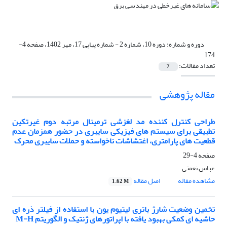
دوره و شماره:
دوره 10، شماره 2 - شماره پیاپی 17، مهر 1402، صفحه 4-
174
تعداد مقالات:
7
مقاله پژوهشی
طراحی کنترل کننده مد لغزشی ترمینال مرتبه دوم غیرتکین
تطبیقی برای سیستم های فیزیکی سایبری در حضور همزمان عدم
قطعیت های پارامتری، اغتشاشات ناخواسته و حملات سایبری محرک
صفحه
4-29
عباس نعمتی
مشاهده مقاله
اصل مقاله
1.62 M
تخمین وضعیت شارژ باتری لیتیوم یون با استفاده از فیلتر ذره ای
حاشیه‎ ای ‌کمکی بهبود یافته با اپراتورهای ژنتیک و الگوریتم ‌M-H